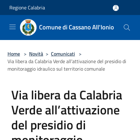
Salta al contenuto principale
Regione Calabria
Comune di Cassano All'Ionio
Home
>
Novità
>
Comunicati
>
Via libera da Calabria Verde all’attivazione del presidio di
monitoraggio idraulico sul territorio comunale
Via libera da Calabria
Verde all’attivazione
del presidio di
monitoraggio