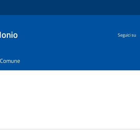
Ionio
Seguici su
il Comune
e