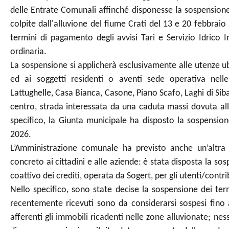
delle Entrate Comunali affinché disponesse la sospensione
colpite dall'alluvione del fiume Crati del 13 e 20 febbraio 
termini di pagamento degli avvisi Tari e Servizio Idrico In
ordinaria.
La sospensione si applicherà esclusivamente alle utenze ubi
ed ai soggetti residenti o aventi sede operativa nel
Lattughelle, Casa Bianca, Casone, Piano Scafo, Laghi di Sibar
centro, strada interessata da una caduta massi dovuta alle
specifico, la Giunta municipale ha disposto la sospensio
2026.
L’Amministrazione comunale ha previsto anche un’altra 
concreto ai cittadini e alle aziende: è stata disposta la so
coattivo dei crediti, operata da Sogert, per gli utenti/contri
Nello specifico, sono state decise la sospensione dei termi
recentemente ricevuti sono da considerarsi sospesi fino 
afferenti gli immobili ricadenti nelle zone alluvionate; ne