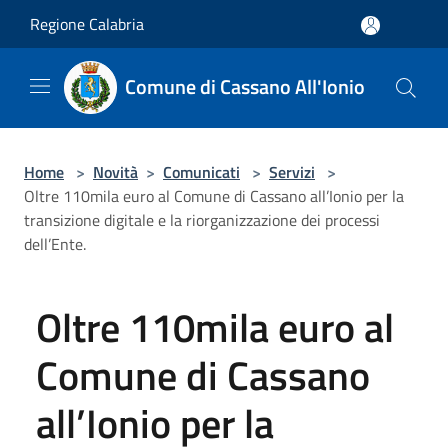
Salta al contenuto principale
Regione Calabria
Comune di Cassano All'Ionio
Home
>
Novità
>
Comunicati
>
Servizi
>
Oltre 110mila euro al Comune di Cassano all’Ionio per la
transizione digitale e la riorganizzazione dei processi
dell’Ente.
Oltre 110mila euro al
Comune di Cassano
all’Ionio per la