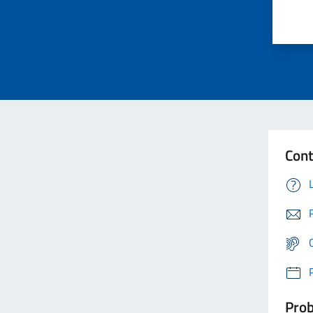
Cont
Prob