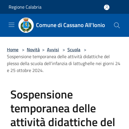
Salta al contenuto principale
Regione Calabria
Comune di Cassano All'Ionio
Home
>
Novità
>
Avvisi
>
Scuola
>
Sospensione temporanea delle attività didattiche del
plesso della scuola dell’infanzia di lattughelle nei giorni 24
e 25 ottobre 2024.
Sospensione
temporanea delle
attività didattiche del