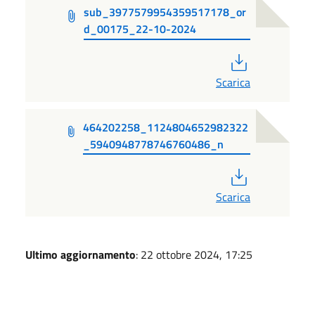
sub_3977579954359517178_or
d_00175_22-10-2024
PDF
Scarica
464202258_1124804652982322
_5940948778746760486_n
PDF
Scarica
Ultimo aggiornamento
: 22 ottobre 2024, 17:25