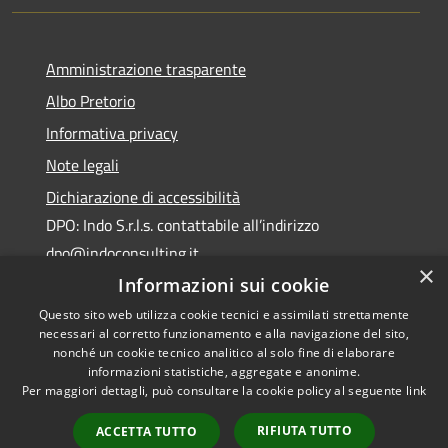
Amministrazione trasparente
Albo Pretorio
Informativa privacy
Note legali
Dichiarazione di accessibilità
DPO: Indo S.r.l.s. contattabile all’indirizzo
dpo@indoconsulting.it
×
Informazioni sui cookie
Questo sito web utilizza cookie tecnici e assimilati strettamente
necessari al corretto funzionamento e alla navigazione del sito,
nonché un cookie tecnico analitico al solo fine di elaborare
informazioni statistiche, aggregate e anonime.
RSS
Copyright © 2026 • Comune di
Per maggiori dettagli, può consultare la cookie policy al seguente
link
Accessibilità
Cassano All'Ionio • Powered by
Privacy
Municipium
Accesso
•
RIFIUTA TUTTO
ACCETTA TUTTO