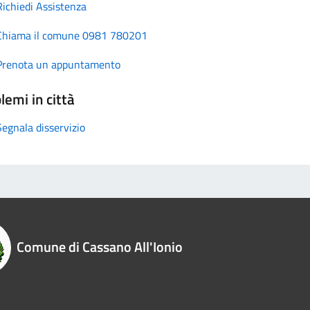
Richiedi Assistenza
Chiama il comune 0981 780201
Prenota un appuntamento
lemi in città
Segnala disservizio
Comune di Cassano All'Ionio