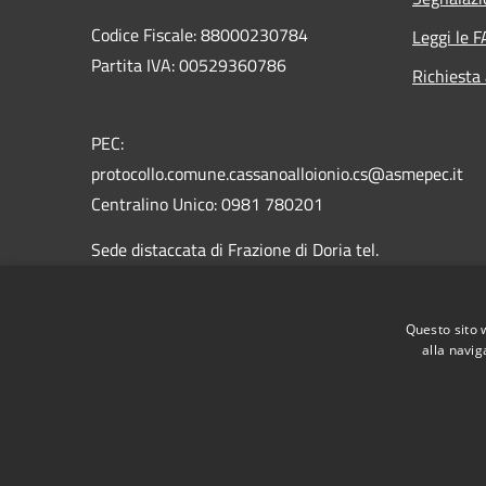
Codice Fiscale: 88000230784
Leggi le 
Partita IVA: 00529360786
Richiesta
PEC:
protocollo.comune.cassanoalloionio.cs@asmepec.it
Centralino Unico: 0981 780201
Sede distaccata di Frazione di Doria tel.
0981.1866005
Sede distaccata di frazione di Lauropoli
Questo sito 
tel. 0981.780101
alla navig
RSS
Accessibilità
Privacy
Cookie
Mappa de