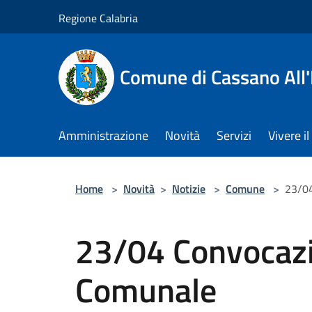
Salta al contenuto principale
Regione Calabria
Comune di Cassano All'
Amministrazione
Novità
Servizi
Vivere 
Home
>
Novità
>
Notizie
>
Comune
>
23/04
23/04 Convocazi
Comunale