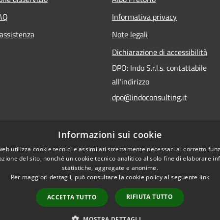
FAQ
Informativa privacy
 assistenza
Note legali
Dichiarazione di accessibilità
DPO: Indo S.r.l.s. contattabile
all’indirizzo
dpo@indoconsulting.it
Informazioni sui cookie
web utilizza cookie tecnici e assimilati strettamente necessari al corretto fu
azione del sito, nonché un cookie tecnico analitico al solo fine di elaborare i
statistiche, aggregate e anonime.
Per maggiori dettagli, può consultare la cookie policy al seguente
link
RIFIUTA TUTTO
ACCETTA TUTTO
l sito
Copyright © 2026 • Comune 
MOSTRA DETTAGLI