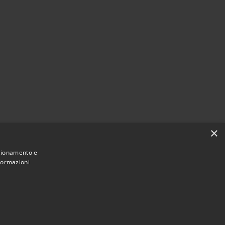
×
nzionamento e
nformazioni
Municipium
Accesso
di Cassano All'Ionio • Powered by
•
redazione