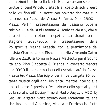
animazioni tipiche della Notte Bianca cassanese con le
Grotte di Sant’Angelo visitabili al costo di soli 3 euro
dalle 21 fino all’1 di notte con navetta dedicata e in
partenza da Piazza dell’Acqua Sulfurea. Dalle 23:00 in
Piazza Pertini, presentazione del Cassano Sybaris
calcio a 11 e dell’Asd Cassano All’Ionio calcio a 5, che si
apprestano ad iniziare i rispettivi campionati per la
stagione 2025/2026, e presentazione delle
Polisportive Magna Graecia, con la premiazione del
podista Charles James Elshaikh, e della Armando Gatto.
Alle ore 23:30 si torna in Piazza Matteotti per il Sound
Italiano: Pino Ciappetta & Friends in concerto mentre
alle 00:30 il momento clou della serata sarà in Piazza
Frasca (ex Piazza Municipio) per il live Stargate 90, con
tanta musica dagli anni Novanta, mentre intorno alla
una di notte è prevista l’esibizione dello special guest
della serata, dal Deejay Time di Radio Deejay e M2O, Dj
Get Far Fargetta: volto storico della radiofonia italiana
che insieme ad Albertino, Molella e Prezioso ha fatto