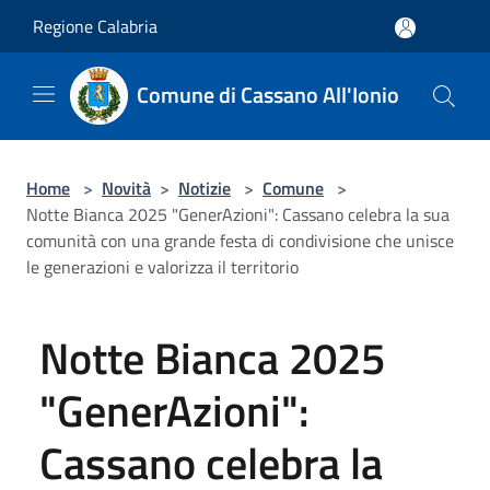
Salta al contenuto principale
Regione Calabria
Comune di Cassano All'Ionio
Home
>
Novità
>
Notizie
>
Comune
>
Notte Bianca 2025 "GenerAzioni": Cassano celebra la sua
comunità con una grande festa di condivisione che unisce
le generazioni e valorizza il territorio
Notte Bianca 2025
"GenerAzioni":
Cassano celebra la