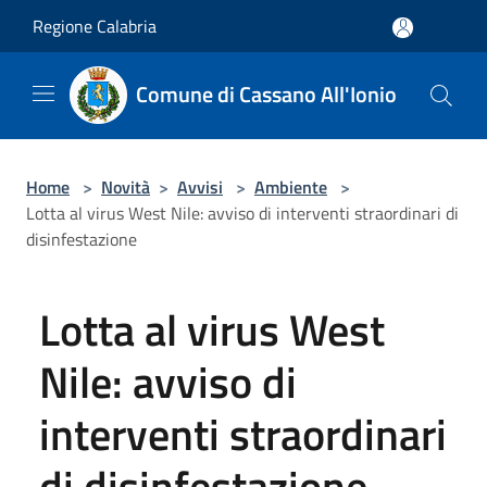
Salta al contenuto principale
Regione Calabria
Comune di Cassano All'Ionio
Home
>
Novità
>
Avvisi
>
Ambiente
>
Lotta al virus West Nile: avviso di interventi straordinari di
disinfestazione
Lotta al virus West
Nile: avviso di
interventi straordinari
di disinfestazione