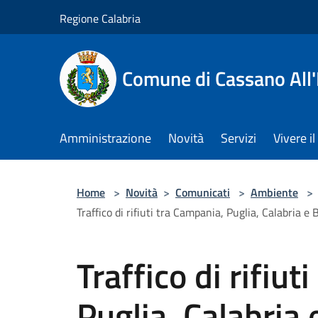
Salta al contenuto principale
Regione Calabria
Comune di Cassano All'
Amministrazione
Novità
Servizi
Vivere 
Home
>
Novità
>
Comunicati
>
Ambiente
>
Traffico di rifiuti tra Campania, Puglia, Calabria e 
Traffico di rifiut
Puglia, Calabria e