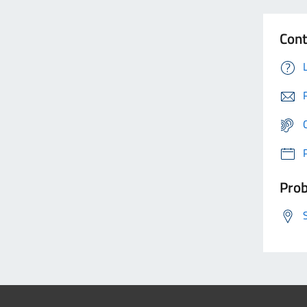
Cont
Prob