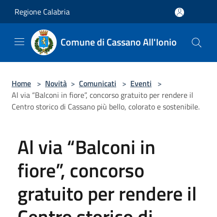
Salta al contenuto principale
Regione Calabria
Comune di Cassano All'Ionio
Home
>
Novità
>
Comunicati
>
Eventi
>
Al via “Balconi in fiore”, concorso gratuito per rendere il
Centro storico di Cassano più bello, colorato e sostenibile.
Al via “Balconi in
fiore”, concorso
gratuito per rendere il
Centro storico di