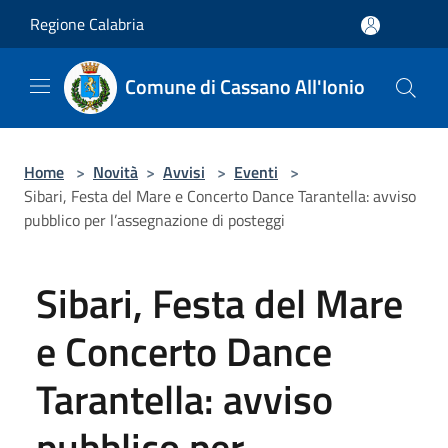
Salta al contenuto principale
Regione Calabria
Comune di Cassano All'Ionio
Home
>
Novità
>
Avvisi
>
Eventi
>
Sibari, Festa del Mare e Concerto Dance Tarantella: avviso
pubblico per l’assegnazione di posteggi
Sibari, Festa del Mare
e Concerto Dance
Tarantella: avviso
pubblico per