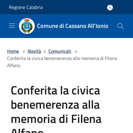
Salta al contenuto principale
Regione Calabria
Comune di Cassano All'Ionio
Home
>
Novità
>
Comunicati
>
Conferita la civica benemerenza alla memoria di Filena
Alfano
Conferita la civica
benemerenza alla
memoria di Filena
Alfano