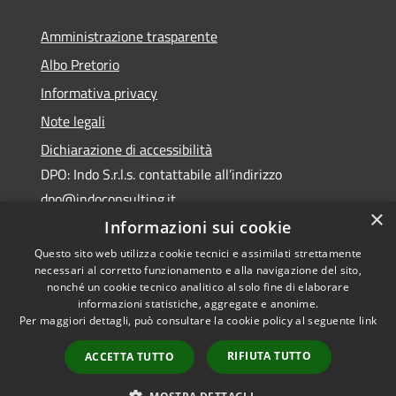
Amministrazione trasparente
Albo Pretorio
Informativa privacy
Note legali
Dichiarazione di accessibilità
DPO: Indo S.r.l.s. contattabile all’indirizzo
dpo@indoconsulting.it
×
Informazioni sui cookie
Questo sito web utilizza cookie tecnici e assimilati strettamente
necessari al corretto funzionamento e alla navigazione del sito,
nonché un cookie tecnico analitico al solo fine di elaborare
informazioni statistiche, aggregate e anonime.
RSS
Copyright © 2026 • Comune di
Per maggiori dettagli, può consultare la cookie policy al seguente
link
Accessibilità
Cassano All'Ionio • Powered by
Privacy
Municipium
Accesso
•
RIFIUTA TUTTO
ACCETTA TUTTO
Cookie
redazione
Mappa del sito