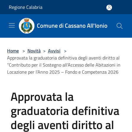
Salta al contenuto principale
Regione Calabria
Comune di Cassano All'Ionio
Home
>
Novità
>
Avvisi
>
Approvata la graduatoria definitiva degli aventi diritto al
“Contributo per il Sostegno all'Accesso delle Abitazioni in
Locazione per l’Anno 2025 – Fondo e Competenza 2026
Approvata la
graduatoria definitiva
degli aventi diritto al