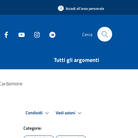
Accedi all'area personale
Cerca
Tutti gli argomenti
o Cardamone
Condividi
Vedi azioni
Categorie: