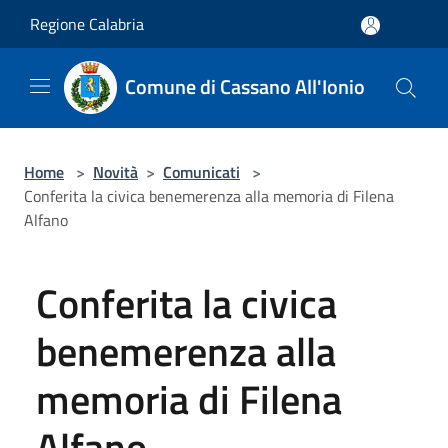
Salta al contenuto principale
Regione Calabria
Comune di Cassano All'Ionio
Home
>
Novità
>
Comunicati
>
Conferita la civica benemerenza alla memoria di Filena
Alfano
Conferita la civica
benemerenza alla
memoria di Filena
Alfano