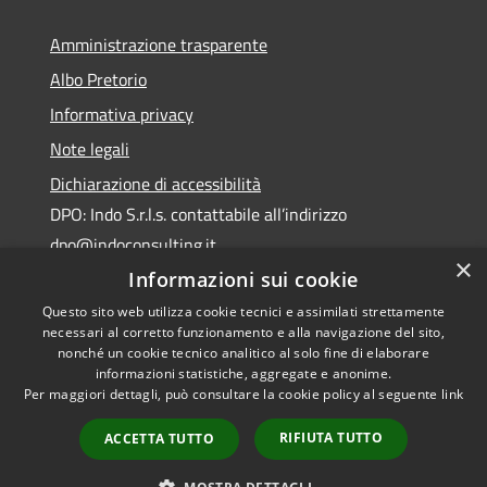
Amministrazione trasparente
Albo Pretorio
Informativa privacy
Note legali
Dichiarazione di accessibilità
DPO: Indo S.r.l.s. contattabile all’indirizzo
dpo@indoconsulting.it
×
Informazioni sui cookie
Questo sito web utilizza cookie tecnici e assimilati strettamente
necessari al corretto funzionamento e alla navigazione del sito,
nonché un cookie tecnico analitico al solo fine di elaborare
informazioni statistiche, aggregate e anonime.
RSS
Copyright © 2026 • Comune di
Per maggiori dettagli, può consultare la cookie policy al seguente
link
Accessibilità
Cassano All'Ionio • Powered by
Privacy
Municipium
Accesso
•
RIFIUTA TUTTO
ACCETTA TUTTO
Cookie
redazione
Mappa del sito