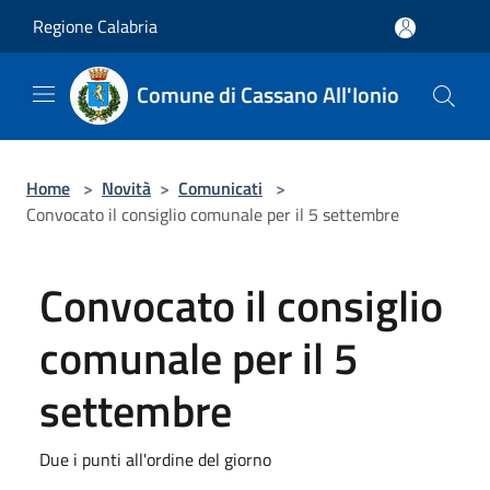
Salta al contenuto principale
Regione Calabria
Comune di Cassano All'Ionio
Home
>
Novità
>
Comunicati
>
Convocato il consiglio comunale per il 5 settembre
Convocato il consiglio
comunale per il 5
settembre
Due i punti all'ordine del giorno