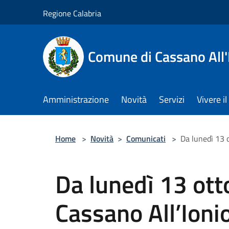
Salta al contenuto principale
Regione Calabria
Comune di Cassano All'
Amministrazione
Novità
Servizi
Vivere 
Home
>
Novità
>
Comunicati
>
Da lunedì 13 o
Da lunedì 13 ott
Cassano All’Ionio