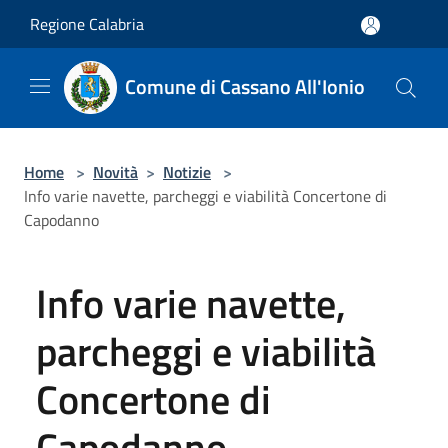
Salta al contenuto principale
Regione Calabria
Comune di Cassano All'Ionio
Home
>
Novità
>
Notizie
>
Info varie navette, parcheggi e viabilità Concertone di
Capodanno
Info varie navette,
parcheggi e viabilità
Concertone di
Capodanno