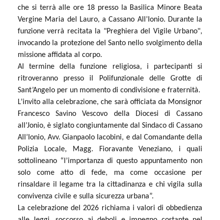
che si terrà alle ore 18 presso la Basilica Minore Beata
Vergine Maria del Lauro, a Cassano All’Ionio. Durante la
funzione verrà recitata la "Preghiera del Vigile Urbano",
invocando la protezione del Santo nello svolgimento della
missione affidata al corpo.
Al termine della funzione religiosa, i partecipanti si
ritroveranno presso il Polifunzionale delle Grotte di
Sant’Angelo per un momento di condivisione e fraternità.
L’invito alla celebrazione, che sarà officiata da Monsignor
Francesco Savino Vescovo della Diocesi di Cassano
all’Jonio, è siglato congiuntamente dal Sindaco di Cassano
All’Ionio, Avv. Gianpaolo Iacobini, e dal Comandante della
Polizia Locale, Magg. Fioravante Veneziano, i quali
sottolineano “l’importanza di questo appuntamento non
solo come atto di fede, ma come occasione per
rinsaldare il legame tra la cittadinanza e chi vigila sulla
convivenza civile e sulla sicurezza urbana”.
La celebrazione del 2026 richiama i valori di obbedienza
alle leggi, soccorso ai deboli e impegno costante nel