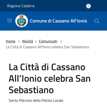
Salta al contenuto principale
Regione Calabria
Comune di Cassano All'Ionio
Home
>
Novità
>
Comunicati
>
La Città di Cassano All’Ionio celebra San Sebastiano
La Città di Cassano
All’Ionio celebra San
Sebastiano
Santo Patrono della Polizia Locale