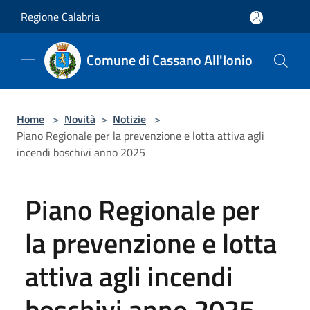
Salta al contenuto principale
Regione Calabria
Comune di Cassano All'Ionio
Home
>
Novità
>
Notizie
>
Piano Regionale per la prevenzione e lotta attiva agli
incendi boschivi anno 2025
Piano Regionale per
la prevenzione e lotta
attiva agli incendi
boschivi anno 2025