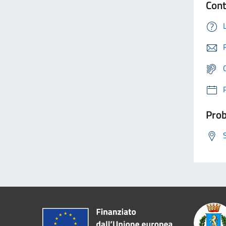
Cont
Prob