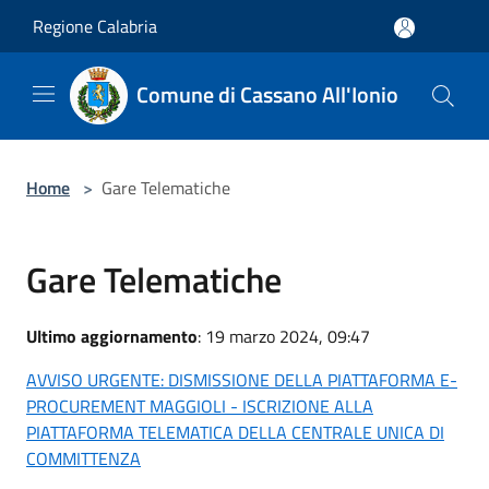
Salta al contenuto principale
Regione Calabria
Comune di Cassano All'Ionio
Home
>
Gare Telematiche
Gare Telematiche
Ultimo aggiornamento
: 19 marzo 2024, 09:47
AVVISO URGENTE: DISMISSIONE DELLA PIATTAFORMA E-
PROCUREMENT MAGGIOLI - ISCRIZIONE ALLA
PIATTAFORMA TELEMATICA DELLA CENTRALE UNICA DI
COMMITTENZA