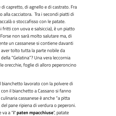
 di capretto, di agnello e di castrato. Fra
o alla cacciatora. Tra i secondi piatti di
baccalà o stoccafisso con le patate.
 fritti con uova e salsiccia), è un piatto
. Forse non sarà molto salutare ma, di
lmente un cassanese si contiene davanti
 aver tolto tutta la parte nobile da
e della “Gelatina”? Una vera leccornia
 le orecchie, foglie di alloro peperoncino
 il bianchetto lavorato con la polvere di
a con il bianchetto a Cassano si fanno
e culinaria cassanese è anche “a pitta
a del pane ripiena di verdura o peperoni.
e va a "
i' paten mpacchiuse
", patate