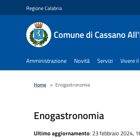
Salta al contenuto principale
Regione Calabria
Comune di Cassano All'
Amministrazione
Novità
Servizi
Vivere 
Home
>
Enogastronomia
Enogastronomia
Ultimo aggiornamento
: 23 febbraio 2024, 1