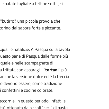
patate tagliate a fettine sottili, si
il "butirro", una piccola provola che
orino dal sapore forte e piccante.
squali e natalizie. A Pasqua sulla tavola
Questo pane di Pasqua dalle forme più
squale e nelle scampagnate di
 frittata con asparagi. I “
tortani
” più
anche la versione dolce ed è la treccia
he devono essere, come tradizione
 confettini e codine colorate.
ccornie. In questo periodo, infatti, si
ata", ottenuta da piccoli "ceci" di pasta