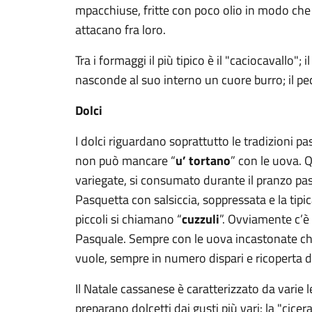
mpacchiuse, fritte con poco olio in modo che le 
attacano fra loro.
Tra i formaggi il più tipico è il "caciocavallo"; 
nasconde al suo interno un cuore burro; il pec
Dolci
I dolci riguardano soprattutto le tradizioni pa
non può mancare “
u’ tortano
” con le uova. 
variegate, si consumato durante il pranzo pa
Pasquetta con salsiccia, soppressata e la tipica
piccoli si chiamano “
cuzzuli
”. Ovviamente c’è 
Pasquale. Sempre con le uova incastonate c
vuole, sempre in numero dispari e ricoperta di
Il Natale cassanese è caratterizzato da varie le
preparano dolcetti dai gusti più vari: la "cicer