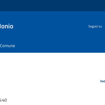
Ionio
Seguici su
il Comune
Ved
6:40