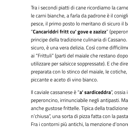
Tra i secondi piatti di cane ricordiamo la carne
le carni bianche, a farla da padrone è il conigli
pesce, il primo posto lo meritano di sicuro il 
“
Cancariddri fritt cu' gove e zazizz
” (peperoni
principe della tradizione culinaria di Cassano
sicuro, è una vera delizia. Così come diffici
ai “Frittuli” (parti del maiale che restano dopo
utilizzare per salsicce soppressate). E che dir
preparata con lo stinco del maiale, le cotiche,
piccante e aceto di vino bianco.
Il caviale cassanese è “
a' sardiceddra
”, ossia
peperoncino, irrinunciabile negli antipasti. M
anche gustose frittelle. Tipica della tradizion
n’chiusa”, una sorta di pizza fatta con la past
Fra i contorni più antichi, la menzione d'onor