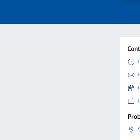
Cont
Prob