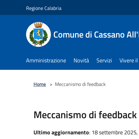
Salta al contenuto principale
Regione Calabria
Comune di Cassano All'
Amministrazione
Novità
Servizi
Vivere 
Home
>
Meccanismo di feedback
Meccanismo di feedback
Ultimo aggiornamento
: 18 settembre 2025,