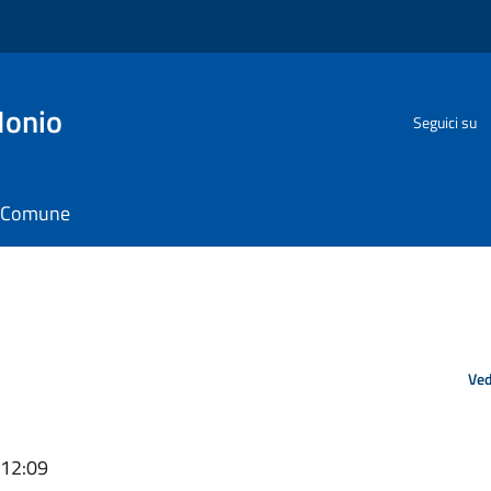
Ionio
Seguici su
il Comune
Ved
 12:09