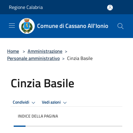
Salta al contenuto principale
Regione Calabria
Comune di Cassano All'Ionio
Home
>
Amministrazione
>
Personale amministrativo
>
Cinzia Basile
Cinzia Basile
Condividi
Vedi azioni
INDICE DELLA PAGINA