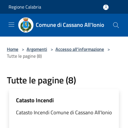
Salta al contenuto principale
Regione Calabria
Comune di Cassano All'Ionio
Home
>
Argomenti
>
Accesso all'informazione
>
Tutte le pagine (8)
Tutte le pagine (8)
Catasto Incendi
Catasto Incendi Comune di Cassano All'Ionio