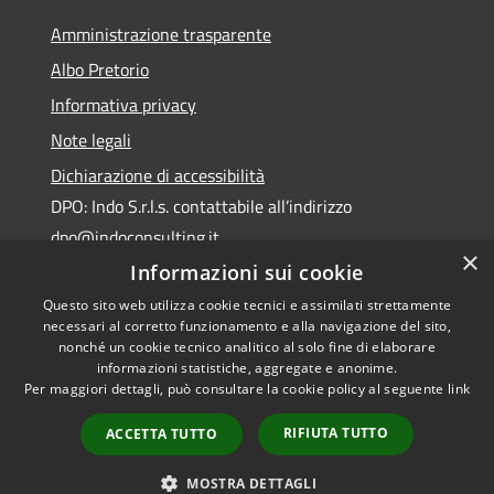
Amministrazione trasparente
Albo Pretorio
Informativa privacy
Note legali
Dichiarazione di accessibilità
DPO: Indo S.r.l.s. contattabile all’indirizzo
dpo@indoconsulting.it
×
Informazioni sui cookie
Questo sito web utilizza cookie tecnici e assimilati strettamente
necessari al corretto funzionamento e alla navigazione del sito,
nonché un cookie tecnico analitico al solo fine di elaborare
informazioni statistiche, aggregate e anonime.
RSS
Copyright © 2026 • Comune di
Per maggiori dettagli, può consultare la cookie policy al seguente
link
Accessibilità
Cassano All'Ionio • Powered by
Privacy
Municipium
Accesso
•
RIFIUTA TUTTO
ACCETTA TUTTO
Cookie
redazione
Mappa del sito
MOSTRA DETTAGLI