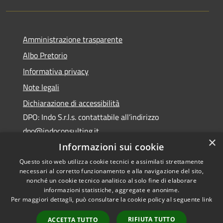
Amministrazione trasparente
Albo Pretorio
Informativa privacy
Note legali
Dichiarazione di accessibilità
DPO: Indo S.r.l.s. contattabile all’indirizzo
dpo@indoconsulting.it
×
Informazioni sui cookie
Questo sito web utilizza cookie tecnici e assimilati strettamente
necessari al corretto funzionamento e alla navigazione del sito,
nonché un cookie tecnico analitico al solo fine di elaborare
informazioni statistiche, aggregate e anonime.
RSS
Copyright © 2026 • Comune di
Per maggiori dettagli, può consultare la cookie policy al seguente
link
Accessibilità
Cassano All'Ionio • Powered by
Privacy
Municipium
Accesso
•
RIFIUTA TUTTO
ACCETTA TUTTO