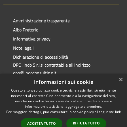
Amministrazione trasparente
Albo Pretorio
Informativa privacy
Note legali
Dichiarazione di accessibilità
DPO: Indo S.r.l.s. contattabile all’indirizzo
dpo@indoconsulting.it
×
Informazioni sui cookie
Questo sito web utilizza cookie tecnici e assimilati strettamente
necessari al corretto funzionamento e alla navigazione del sito,
nonché un cookie tecnico analitico al solo fine di elaborare
informazioni statistiche, aggregate e anonime.
RSS
Copyright © 2026 • Comune di
Per maggiori dettagli, può consultare la cookie policy al seguente
link
Accessibilità
Cassano All'Ionio • Powered by
Privacy
Municipium
Accesso
•
RIFIUTA TUTTO
ACCETTA TUTTO