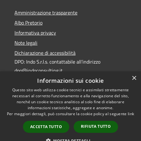
Amministrazione trasparente
Albo Pretorio
Informativa privacy
Note legali
Dichiarazione di accessibilità
DPO: Indo S.r.l.s. contattabile all’indirizzo
dpo@indoconsulting.it
×
Informazioni sui cookie
Questo sito web utilizza cookie tecnici e assimilati strettamente
necessari al corretto funzionamento e alla navigazione del sito,
nonché un cookie tecnico analitico al solo fine di elaborare
informazioni statistiche, aggregate e anonime.
RSS
Copyright © 2026 • Comune di
Per maggiori dettagli, può consultare la cookie policy al seguente
link
Accessibilità
Cassano All'Ionio • Powered by
Privacy
Municipium
Accesso
•
RIFIUTA TUTTO
ACCETTA TUTTO
Cookie
redazione
Mappa del sito
MOSTRA DETTAGLI