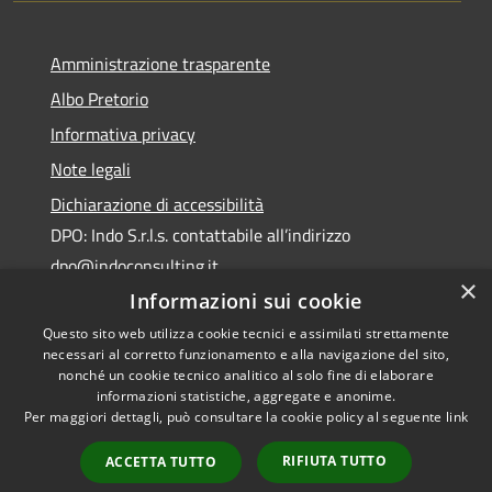
Amministrazione trasparente
Albo Pretorio
Informativa privacy
Note legali
Dichiarazione di accessibilità
DPO: Indo S.r.l.s. contattabile all’indirizzo
dpo@indoconsulting.it
×
Informazioni sui cookie
Questo sito web utilizza cookie tecnici e assimilati strettamente
necessari al corretto funzionamento e alla navigazione del sito,
nonché un cookie tecnico analitico al solo fine di elaborare
informazioni statistiche, aggregate e anonime.
RSS
Copyright © 2026 • Comune di
Per maggiori dettagli, può consultare la cookie policy al seguente
link
Accessibilità
Cassano All'Ionio • Powered by
Privacy
Municipium
Accesso
•
RIFIUTA TUTTO
ACCETTA TUTTO
Cookie
redazione