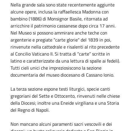
Nella grande sala sono state recentemente aggiunte
alcune opere, inclusa la raffaellesca Madonna con
bambino (1886) di Monsignor Basile, ritornata ad
arricchire il patrimonio cassanese dopo circa 17 anni.
Nel Museo si possono ammirare anche teche con
argenterie e pregiate “carte glorie" del 1839 in poi,
rinvenute nella cattedrale e risalenti al rito precedente
al Concilio Vaticano II. Si tratta di “carte” scritte in
latino e caratterizzate da una lettura di spalle ai fedeli).
Tutti cieli unici che impreziosiscono la sezione
documentaria del museo diocesano di Cassano Ionio.
La terza sezione espone testi liturgici, specie canti
gregoriani del Sette e Ottocento, rinvenuti nelle chiese
della Diocesi; inoltre una Eneide virgiliana e una Storia
del Regno di Napoli.
Non mancano alcuni paramenti sacri vescovili e dei
diaconi; un busto reliquario dedicato a San Biagio in