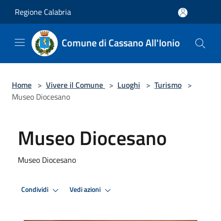
Salta al contenuto principale
Regione Calabria
Comune di Cassano All'Ionio
Home
>
Vivere il Comune
>
Luoghi
>
Turismo
>
Museo Diocesano
Museo Diocesano
Museo Diocesano
Condividi
Vedi azioni