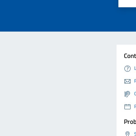
Cont
Prob