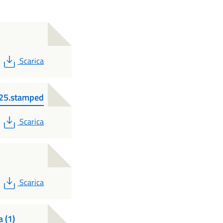
PDF
Scarica
25.stamped
PDF
Scarica
PDF
Scarica
 (1)