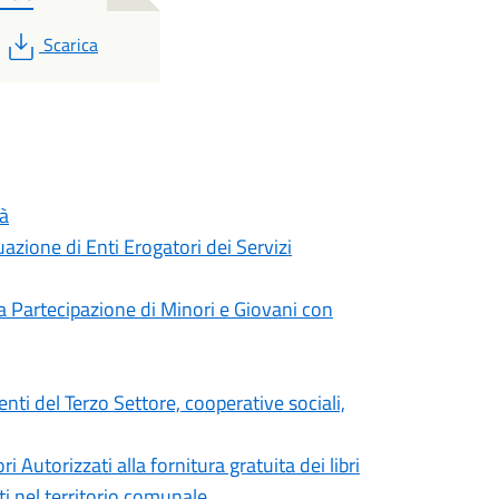
PDF
Scarica
tà
azione di Enti Erogatori dei Servizi
la Partecipazione di Minori e Giovani con
 enti del Terzo Settore, cooperative sociali,
i Autorizzati alla fornitura gratuita dei libri
nti nel territorio comunale