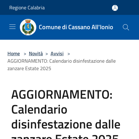
Salta al contenuto principale
Regione Calabria
Comune di Cassano All'Ionio
Home
>
Novità
>
Avvisi
>
AGGIORNAMENTO: Calendario disinfestazione dalle
zanzare Estate 2025
AGGIORNAMENTO:
Calendario
disinfestazione dalle
zanzare Estate 2025