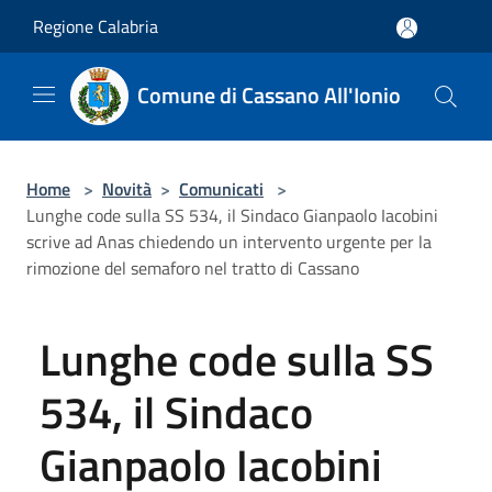
Salta al contenuto principale
Regione Calabria
Comune di Cassano All'Ionio
Home
>
Novità
>
Comunicati
>
Lunghe code sulla SS 534, il Sindaco Gianpaolo Iacobini
scrive ad Anas chiedendo un intervento urgente per la
rimozione del semaforo nel tratto di Cassano
Lunghe code sulla SS
534, il Sindaco
Gianpaolo Iacobini