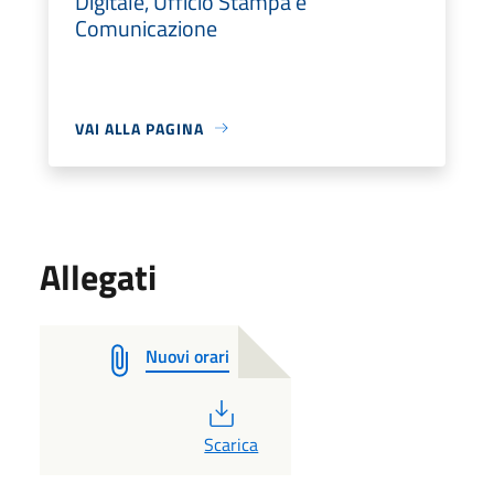
Digitale, Ufficio Stampa e
Comunicazione
VAI ALLA PAGINA
Allegati
Nuovi orari
PDF
Scarica