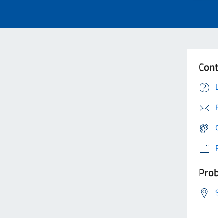
Cont
Prob