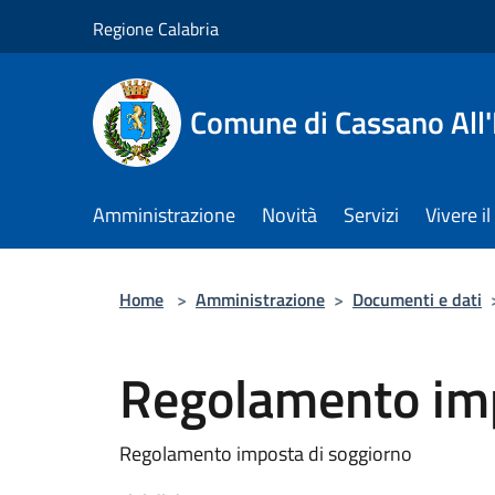
Salta al contenuto principale
Regione Calabria
Comune di Cassano All'
Amministrazione
Novità
Servizi
Vivere 
Home
>
Amministrazione
>
Documenti e dati
Regolamento imp
Regolamento imposta di soggiorno