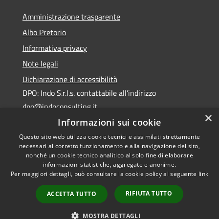
Amministrazione trasparente
Albo Pretorio
Informativa privacy
Note legali
Dichiarazione di accessibilità
DPO: Indo S.r.l.s. contattabile all’indirizzo
dpo@indoconsulting.it
×
Informazioni sui cookie
Questo sito web utilizza cookie tecnici e assimilati strettamente
necessari al corretto funzionamento e alla navigazione del sito,
nonché un cookie tecnico analitico al solo fine di elaborare
informazioni statistiche, aggregate e anonime.
RSS
Copyright © 2026 • Comune di
Per maggiori dettagli, può consultare la cookie policy al seguente
link
Accessibilità
Cassano All'Ionio • Powered by
Privacy
Municipium
Accesso
•
RIFIUTA TUTTO
ACCETTA TUTTO
Cookie
redazione
Mappa del sito
MOSTRA DETTAGLI