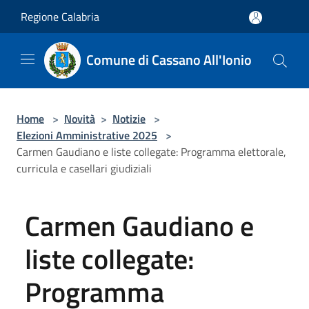
Salta al contenuto principale
Regione Calabria
Comune di Cassano All'Ionio
Home
>
Novità
>
Notizie
>
Elezioni Amministrative 2025
>
Carmen Gaudiano e liste collegate: Programma elettorale,
curricula e casellari giudiziali
Carmen Gaudiano e
liste collegate:
Programma