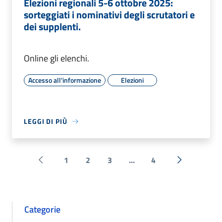
Elezioni regionali 5-6 ottobre 2025:
sorteggiati i nominativi degli scrutatori e
dei supplenti.
Online gli elenchi.
Accesso all'informazione
Elezioni
LEGGI DI PIÙ
1
2
3
...
4
Pagina precedente
Successiva 
Categorie