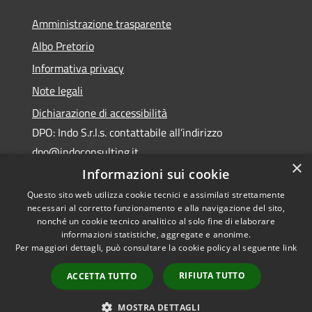
Amministrazione trasparente
Albo Pretorio
Informativa privacy
Note legali
Dichiarazione di accessibilità
DPO: Indo S.r.l.s. contattabile all’indirizzo
dpo@indoconsulting.it
×
Informazioni sui cookie
Questo sito web utilizza cookie tecnici e assimilati strettamente
necessari al corretto funzionamento e alla navigazione del sito,
nonché un cookie tecnico analitico al solo fine di elaborare
informazioni statistiche, aggregate e anonime.
RSS
Copyright © 2026 • Comune di
Per maggiori dettagli, può consultare la cookie policy al seguente
link
Accessibilità
Cassano All'Ionio • Powered by
Privacy
Municipium
Accesso
•
RIFIUTA TUTTO
ACCETTA TUTTO
Cookie
redazione
Mappa del sito
MOSTRA DETTAGLI