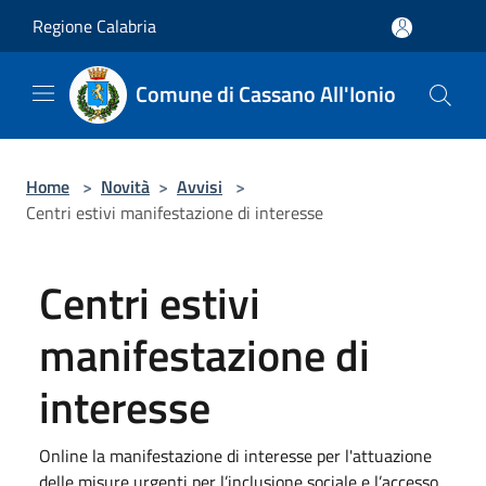
Salta al contenuto principale
Regione Calabria
Comune di Cassano All'Ionio
Home
>
Novità
>
Avvisi
>
Centri estivi manifestazione di interesse
Centri estivi
manifestazione di
interesse
Online la manifestazione di interesse per l'attuazione
delle misure urgenti per l’inclusione sociale e l’accesso