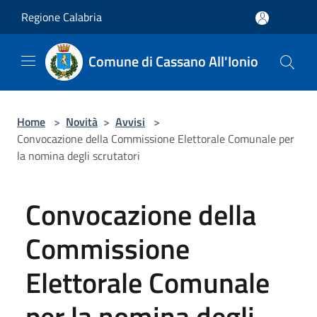
Salta al contenuto principale
Regione Calabria
Comune di Cassano All'Ionio
Home
>
Novità
>
Avvisi
>
Convocazione della Commissione Elettorale Comunale per
la nomina degli scrutatori
Convocazione della
Commissione
Elettorale Comunale
per la nomina degli