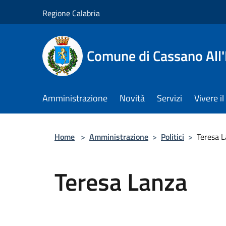
Salta al contenuto principale
Regione Calabria
Comune di Cassano All'
Amministrazione
Novità
Servizi
Vivere 
Home
>
Amministrazione
>
Politici
>
Teresa 
Teresa Lanza