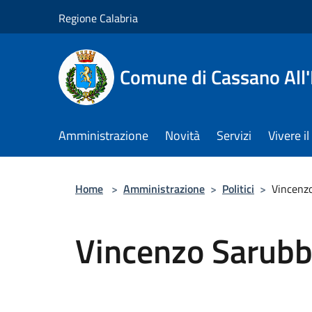
Salta al contenuto principale
Regione Calabria
Comune di Cassano All'
Amministrazione
Novità
Servizi
Vivere 
Home
>
Amministrazione
>
Politici
>
Vincenz
Vincenzo Sarub