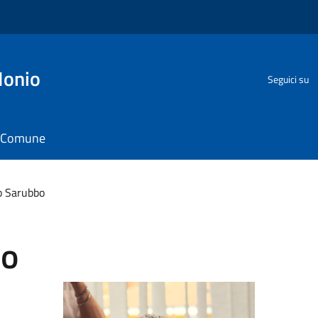
Ionio
Seguici su
il Comune
o Sarubbo
bo