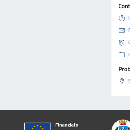
Cont
Prob