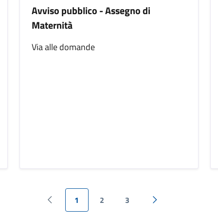
Avviso pubblico - Assegno di
Maternità
Via alle domande
1
2
3
Pagina precedente
Pagina successiva