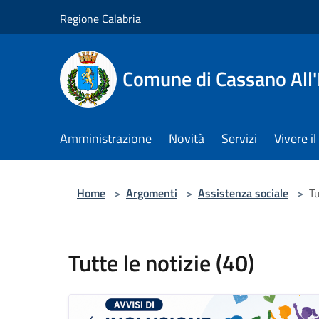
Salta al contenuto principale
Regione Calabria
Comune di Cassano All'
Amministrazione
Novità
Servizi
Vivere 
Home
>
Argomenti
>
Assistenza sociale
>
Tu
Tutte le notizie (40)