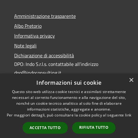
Amministrazione trasparente
Albo Pretorio
Informativa privacy
Note legali
Dichiarazione di accessibilità
DPO: Indo S.r.l.s. contattabile all’indirizzo
dpo@indoconsulting.it
×
Informazioni sui cookie
Questo sito web utilizza cookie tecnici e assimilati strettamente
necessari al corretto funzionamento e alla navigazione del sito,
nonché un cookie tecnico analitico al solo fine di elaborare
informazioni statistiche, aggregate e anonime.
RSS
Copyright © 2026 • Comune di
Per maggiori dettagli, può consultare la cookie policy al seguente
link
Accessibilità
Cassano All'Ionio • Powered by
Privacy
Municipium
Accesso
•
RIFIUTA TUTTO
ACCETTA TUTTO
Cookie
redazione