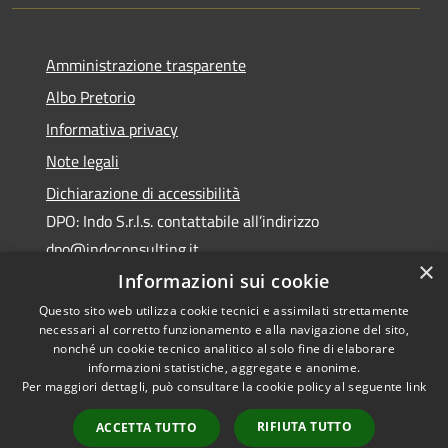
Amministrazione trasparente
Albo Pretorio
Informativa privacy
Note legali
Dichiarazione di accessibilità
DPO: Indo S.r.l.s. contattabile all’indirizzo
dpo@indoconsulting.it
×
Informazioni sui cookie
Questo sito web utilizza cookie tecnici e assimilati strettamente
necessari al corretto funzionamento e alla navigazione del sito,
nonché un cookie tecnico analitico al solo fine di elaborare
informazioni statistiche, aggregate e anonime.
RSS
Copyright © 2026 • Comune di
Per maggiori dettagli, può consultare la cookie policy al seguente
link
Accessibilità
Cassano All'Ionio • Powered by
Privacy
Municipium
Accesso
•
RIFIUTA TUTTO
ACCETTA TUTTO
Cookie
redazione