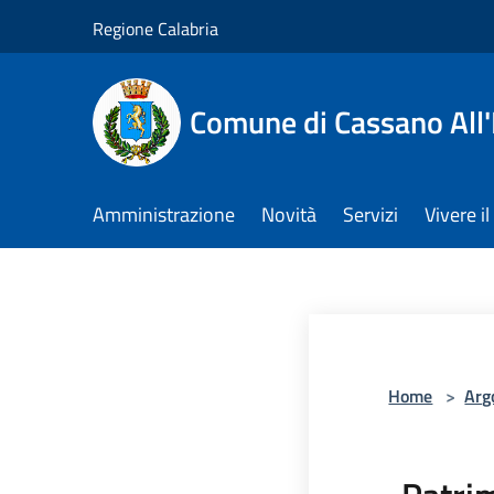
Salta al contenuto principale
Regione Calabria
Comune di Cassano All'
Amministrazione
Novità
Servizi
Vivere 
Home
>
Arg