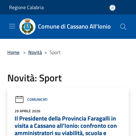
Salta al contenuto principale
Regione Calabria
Comune di Cassano All'Ionio
Home
>
Novità
>
Sport
Novità: Sport
COMUNICATI
29 APRILE 2026
Il Presidente della Provincia Faragalli in
visita a Cassano all’Ionio: confronto con
amministratori su viabilità, scuola e