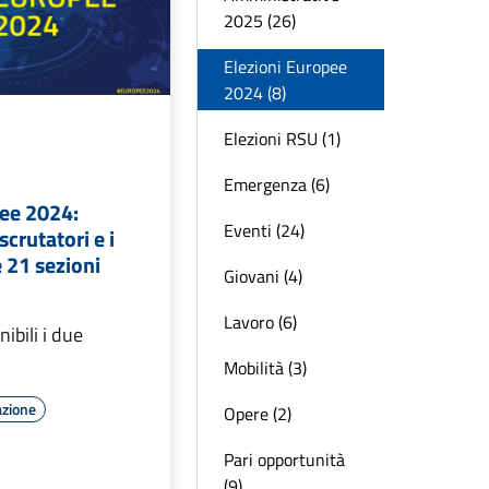
2025 (26)
Elezioni Europee
2024 (8)
Elezioni RSU (1)
Emergenza (6)
pee 2024:
Eventi (24)
scrutatori e i
e 21 sezioni
Giovani (4)
Lavoro (6)
nibili i due
Mobilità (3)
azione
Opere (2)
Pari opportunità
(9)