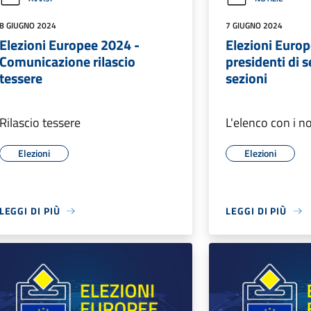
8 GIUGNO 2024
7 GIUGNO 2024
Elezioni Europee 2024 -
Elezioni Europ
Comunicazione rilascio
presidenti di 
tessere
sezioni
Rilascio tessere
L'elenco con i n
Elezioni
Elezioni
LEGGI DI PIÙ
LEGGI DI PIÙ