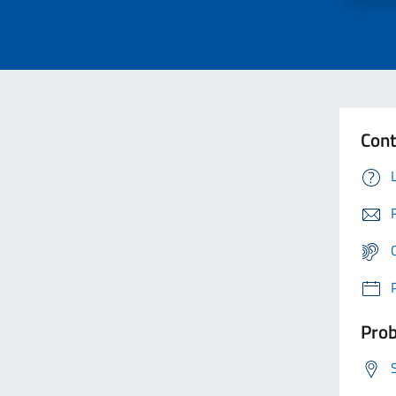
Cont
Prob